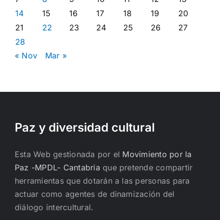
14
15
16
17
18
19
20
21
22
23
24
25
26
27
28
« Nov
Mar »
Paz y diversidad cultural
Esta Web gestionada por el
Movimiento por la
Paz -MPDL- Cantabria
que pretende compartir
herramientas que dotarán a las personas para
actuar como agentes de dinamización del
diálogo intercultural.