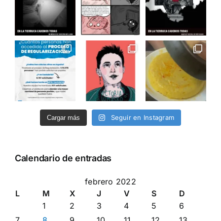
Seguir en Instagram
Cargar más
Calendario de entradas
febrero 2022
L
M
X
J
V
S
D
1
2
3
4
5
6
7
8
9
10
11
12
13