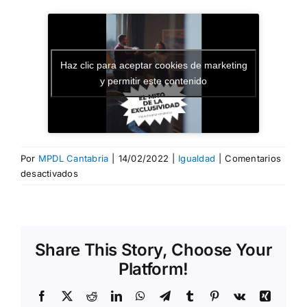
Haz clic para aceptar cookies de marketing
y permitir este contenido
Por
MPDL Cantabria
|
14/02/2022
|
Igualdad
|
Comentarios
en
desactivados
¡Rompe
el
mito!:
El
Share This Story, Choose Your
mito
de
Platform!
la
exclusividad
Facebook
X
Reddit
LinkedIn
WhatsApp
Telegram
Tumblr
Pinterest
Vk
Xing