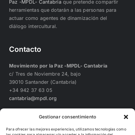
Paz -MPDL- Cantabria
que pretende compartir
herramientas que dotarán a las personas para
actuar como agentes de dinamización del
diálogo intercultural.
Contacto
Movimiento por la Paz -MPDL- Cantabria
c/ Tres de Noviembre 24, bajo
39010 Santander (Cantabria)
+34 942 37 63 05
cantabria@mpdl.org
Gestionar consentimiento
Financiado por
Para ofrecer las mejores experiencias, utilizamos tecnologías como
las cookies para almacenar y/o acceder a la información del