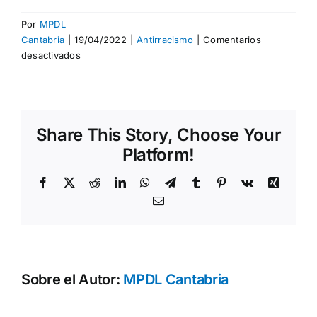
Por
MPDL
Cantabria
|
19/04/2022
|
Antirracismo
|
Comentarios
en
desactivados
¿Cómo
ser
antirracista?
Share This Story, Choose Your
Platform!
Facebook
X
Reddit
LinkedIn
WhatsApp
Telegram
Tumblr
Pinterest
Vk
Xing
Correo
electrónico
Sobre el Autor:
MPDL Cantabria