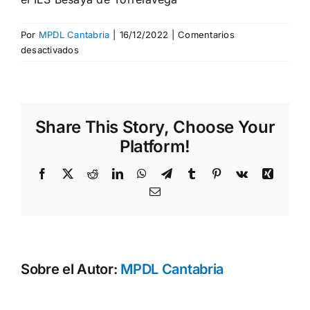
Por
MPDL Cantabria
|
16/12/2022
|
Comentarios
en
desactivados
Presentación
del
trabajo
del
Share This Story, Choose Your
proyecto
“Construyendo
Platform!
Paz
en
Facebook
X
Reddit
LinkedIn
WhatsApp
Telegram
Tumblr
Pinterest
Vk
Xing
la
Correo
Diversidad
electrónico
Cultural”
en
el
IES
Sobre el Autor:
MPDL Cantabria
Besaya
de
Torrelavega