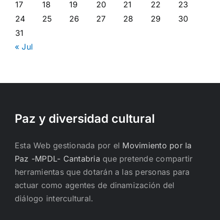
17
18
19
20
21
22
23
24
25
26
27
28
29
30
31
« Jul
Paz y diversidad cultural
Esta Web gestionada por el
Movimiento por la
Paz -MPDL- Cantabria
que pretende compartir
herramientas que dotarán a las personas para
actuar como agentes de dinamización del
diálogo intercultural.