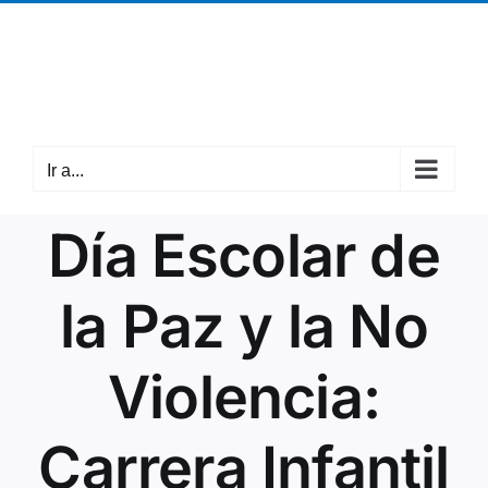
Saltar
¡Llámanos! +34 942 37 63 05
|
cantabria@mpdl.org
al
Facebook
X
Instagram
contenido
Ir a...
Día Escolar de
la Paz y la No
Violencia:
Carrera Infantil