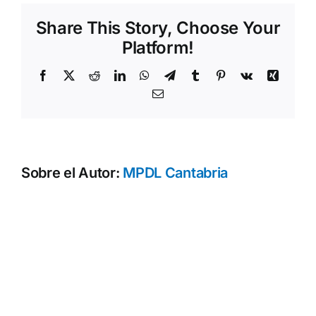
la
Share This Story, Choose Your
Paz
y
Platform!
la
No
Facebook
X
Reddit
LinkedIn
WhatsApp
Telegram
Tumblr
Pinterest
Vk
Xing
Violencia:
Correo
Carrera
electrónico
Infantil
y
Primaria
Kilómetros
Sobre el Autor:
MPDL Cantabria
de
Solidaridad