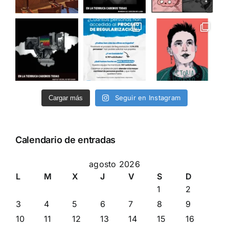
Seguir en Instagram
Cargar más
Calendario de entradas
agosto 2026
L
M
X
J
V
S
D
1
2
3
4
5
6
7
8
9
10
11
12
13
14
15
16