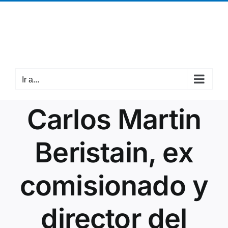
Saltar
¡Llámanos! +34 942 37 63 05
|
cantabria@mpdl.org
al
Facebook
X
Instagram
contenido
Ir a...
Carlos Martin
Beristain, ex
comisionado y
director del