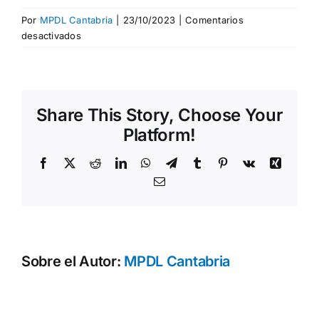
Por
MPDL Cantabria
|
23/10/2023
|
Comentarios
en
desactivados
Carlos
Martin
Beristain,
ex
Share This Story, Choose Your
comisionado
y
Platform!
director
del
Facebook
X
Reddit
LinkedIn
WhatsApp
Telegram
Tumblr
Pinterest
Vk
Xing
informe
Correo
de
electrónico
la
Comisión
de
la
Sobre el Autor:
MPDL Cantabria
verdad
de
Colombia