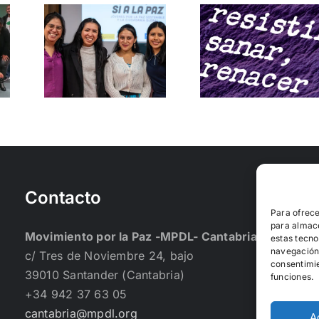
Concier
Resistir,
solidario
 no
Renacer:
Cantabr
un fanzine
por la
uye
para
person
sostener y
refugia
reparar en
LGTBI
comunidad.
Contacto
Para ofrece
para almace
Movimiento por la Paz -MPDL- Cantabria
estas tecno
navegación o
c/ Tres de Noviembre 24, bajo
consentimie
39010 Santander (Cantabria)
funciones.
+34 942 37 63 05
cantabria@mpdl.org
A