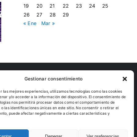
to
19
20
21
22
23
24
25
 en
La paz n
26
27
28
29
ia
Empatía
se
« Ene
Mar »
s
entre
constru
as
vecinas
sola
das
Q+
Gestionar consentimiento
Financiado por
r las mejores experiencias, utilizamos tecnologías como las cookies
nar y/o acceder a la información del dispositivo. El consentimiento de
logías nos permitirá procesar datos como el comportamiento de
 las identificaciones únicas en este sitio. No consentir o retirar el
nto, puede afectar negativamente a ciertas características y
ceptar
Denegar
Ver preferencias