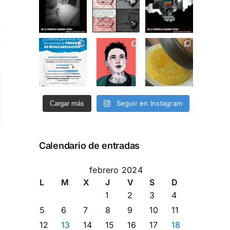
ng
Seguir en Instagram
Cargar más
rreo
ectrónico
Calendario de entradas
febrero 2024
L
M
X
J
V
S
D
1
2
3
4
5
6
7
8
9
10
11
12
13
14
15
16
17
18