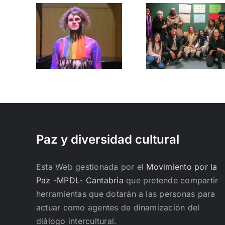
erto
io en
La paz
bria
Empatía
se
las
entre
constr
nas
vecinas
sola
adas
IQ+
Paz y diversidad cultural
Esta Web gestionada por el
Movimiento por la
Paz -MPDL- Cantabria
que pretende compartir
herramientas que dotarán a las personas para
actuar como agentes de dinamización del
diálogo intercultural.