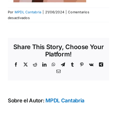
Por
MPDL Cantabria
|
21/06/2024
|
Comentarios
en
desactivados
diversidad2_david
Share This Story, Choose Your
Platform!
Facebook
X
Reddit
LinkedIn
WhatsApp
Telegram
Tumblr
Pinterest
Vk
Xing
Correo
electrónico
Sobre el Autor:
MPDL Cantabria