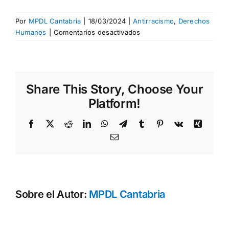
Por
MPDL Cantabria
|
18/03/2024
|
Antirracismo
,
Derechos
en
Humanos
|
Comentarios desactivados
Amplificando
las
voces
de
Share This Story, Choose Your
las
mujeres
Platform!
Empoderadas
Facebook
X
Reddit
LinkedIn
WhatsApp
Telegram
Tumblr
Pinterest
Vk
Xing
Correo
electrónico
Sobre el Autor:
MPDL Cantabria