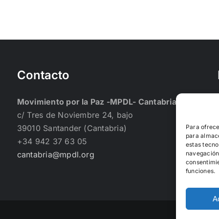
Contacto
Movimiento por la Paz -MPDL- Cantabria
c/ Tres de Noviembre 24, bajo
39010 Santander (Cantabria)
Para ofrece
para almace
+34 942 37 63 05
estas tecno
cantabria@mpdl.org
navegación o
consentimie
funciones.
A