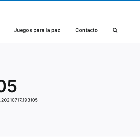
Facebook
X
Instagram
Juegos para la paz
Сontacto
05
_20210717_193105