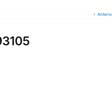
Anterio
93105