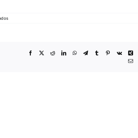
en
ados
IMG_20210717_193105
Facebook
X
Reddit
LinkedIn
WhatsApp
Telegram
Tumblr
Pinterest
Vk
Xi
Co
el