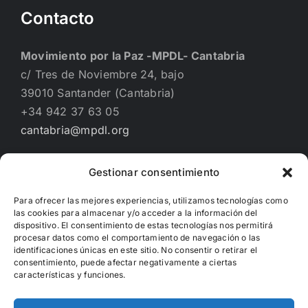
Contacto
Movimiento por la Paz -MPDL- Cantabria
c/ Tres de Noviembre 24, bajo
39010 Santander (Cantabria)
+34 942 37 63 05
cantabria@mpdl.org
Gestionar consentimiento
Financiado por
Para ofrecer las mejores experiencias, utilizamos tecnologías como
las cookies para almacenar y/o acceder a la información del
dispositivo. El consentimiento de estas tecnologías nos permitirá
procesar datos como el comportamiento de navegación o las
identificaciones únicas en este sitio. No consentir o retirar el
consentimiento, puede afectar negativamente a ciertas
características y funciones.