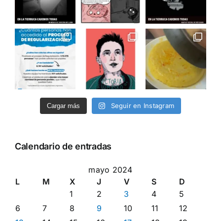
Seguir en Instagram
Cargar más
Calendario de entradas
mayo 2024
L
M
X
J
V
S
D
1
2
3
4
5
6
7
8
9
10
11
12