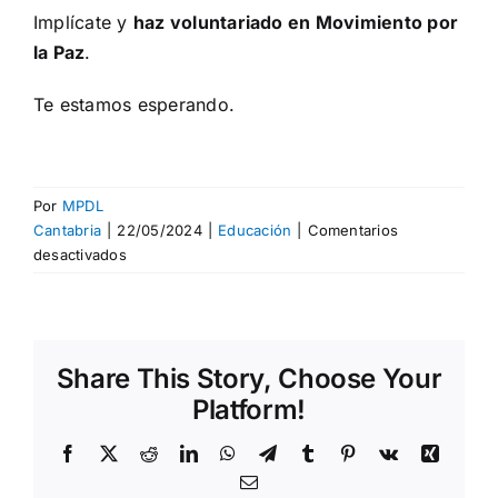
Implícate y
haz voluntariado en Movimiento por
la Paz
.
Te estamos esperando.
Por
MPDL
Cantabria
|
22/05/2024
|
Educación
|
Comentarios
en
desactivados
Participamos
en
la
Feria
Share This Story, Choose Your
de
Voluntariado
Platform!
de
la
Facebook
X
Reddit
LinkedIn
WhatsApp
Telegram
Tumblr
Pinterest
Vk
Xing
Universidad
Correo
de