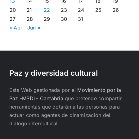
13
14
15
16
17
18
19
20
21
22
23
24
25
26
27
28
29
30
31
« Abr
Jun »
Paz y diversidad cultural
Esta Web gestionada por el
Movimiento por la
Paz -MPDL- Cantabria
que pretende compartir
herramientas que dotarán a las personas para
actuar como agentes de dinamización del
diálogo intercultural.