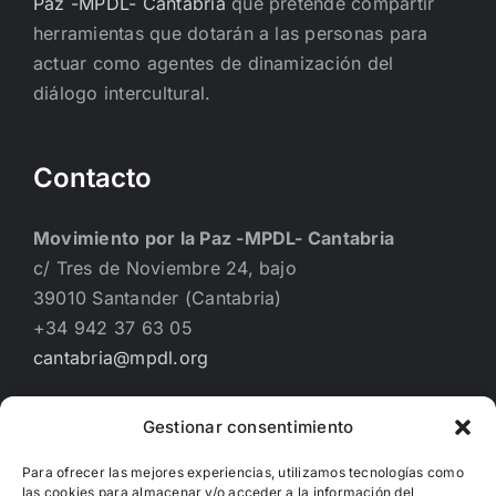
Paz -MPDL- Cantabria
que pretende compartir
herramientas que dotarán a las personas para
actuar como agentes de dinamización del
diálogo intercultural.
Contacto
Movimiento por la Paz -MPDL- Cantabria
c/ Tres de Noviembre 24, bajo
39010 Santander (Cantabria)
+34 942 37 63 05
cantabria@mpdl.org
Gestionar consentimiento
Financiado por
Para ofrecer las mejores experiencias, utilizamos tecnologías como
las cookies para almacenar y/o acceder a la información del