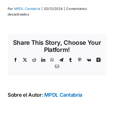
Por
MPDL Cantabria
|
02/12/2024
|
Comentarios
en
desactivados
Manos
Share This Story, Choose Your
Platform!
Facebook
X
Reddit
LinkedIn
WhatsApp
Telegram
Tumblr
Pinterest
Vk
Xing
Correo
electrónico
Sobre el Autor:
MPDL Cantabria