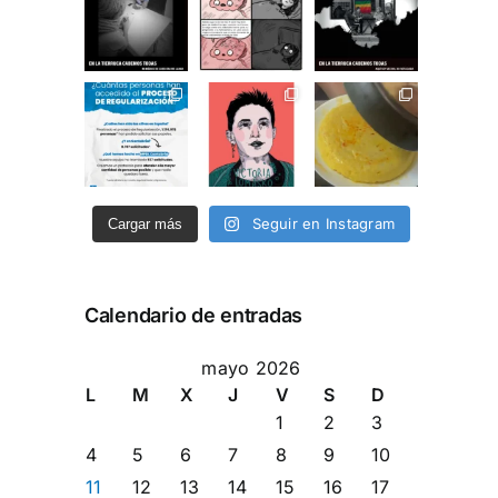
Seguir en Instagram
Cargar más
Calendario de entradas
mayo 2026
L
M
X
J
V
S
D
1
2
3
4
5
6
7
8
9
10
11
12
13
14
15
16
17