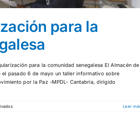
ización para la
galesa
egularización para la comunidad senegalesa El Almacén de
ó el pasado 6 de mayo un taller informativo sobre
ovimiento por la Paz -MPDL- Cantabria, dirigido
en
ivados
Leer má
Taller
de
regularización
para