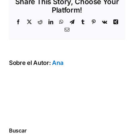
Share This Story, Choose Your
Platform!
Facebook
X
Reddit
LinkedIn
WhatsApp
Telegram
Tumblr
Pinterest
Vk
Xing
Correo
electrónico
Sobre el Autor:
Ana
Buscar