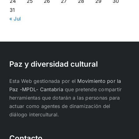
24
25
26
27
28
29
30
31
« Jul
Paz y diversidad cultural
Esta Web gestionada por el
Movimiento por la
Paz -MPDL- Cantabria
que pretende compartir
herramientas que dotarán a las personas para
actuar como agentes de dinamización del
diálogo intercultural.
Contacto