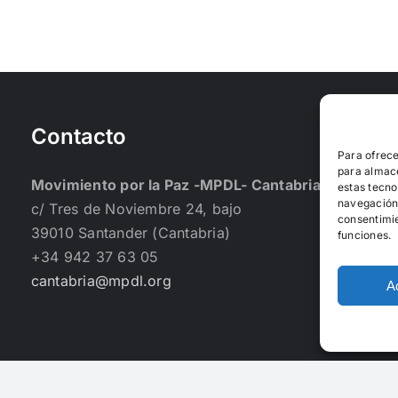
Contacto
Para ofrece
para almace
Movimiento por la Paz -MPDL- Cantabria
estas tecno
navegación o
c/ Tres de Noviembre 24, bajo
consentimie
39010 Santander (Cantabria)
funciones.
+34 942 37 63 05
cantabria@mpdl.org
A