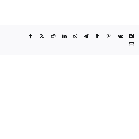
Facebook
X
Reddit
LinkedIn
WhatsApp
Telegram
Tumblr
Pinterest
Vk
Xi
Co
el