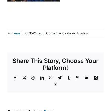
en
Por
Ana
|
08/05/2026
|
Comentarios desactivados
05n
Share This Story, Choose Your
Platform!
Facebook
X
Reddit
LinkedIn
WhatsApp
Telegram
Tumblr
Pinterest
Vk
Xing
Correo
electrónico