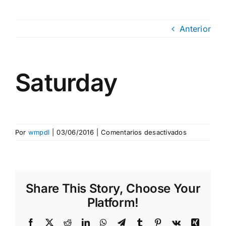
Anterior
Saturday
en
Por
wmpdl
|
03/06/2016
|
Comentarios desactivados
Saturday
Share This Story, Choose Your
Platform!
Facebook
X
Reddit
LinkedIn
WhatsApp
Telegram
Tumblr
Pinterest
Vk
Xing