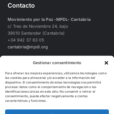
Contacto
Movimiento por la Paz -MPDL- Cantabria
c/ Tres de Noviembre 24, bajo
39010 Santander (Cantabria)
+34 942 37 63 05
cantabria@mpdl.org
Gestionar consentimiento
Financiado por
Para ofrecer las mejores experiencias, utilizamos tecnologías como
las cookies para almacenar y/o acceder a la información del
dispositivo. El consentimiento de estas tecnologías nos permitirá
procesar datos como el comportamiento de navegación o las
identificaciones únicas en este sitio. No consentir o retirar el
consentimiento, puede afectar negativamente a ciertas
características y funciones.