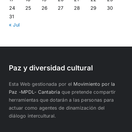
24
25
26
27
28
29
30
31
« Jul
Paz y diversidad cultural
Esta Web gestionada por el
Movimiento por la
Paz -MPDL- Cantabria
que pretende compartir
herramientas que dotarán a las personas para
actuar como agentes de dinamización del
diálogo intercultural.