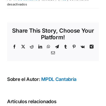
en
desactivados
EL
ARTE
DE
RESOLVER
Share This Story, Choose Your
CONFLICTOS
Platform!
Facebook
X
Reddit
LinkedIn
WhatsApp
Telegram
Tumblr
Pinterest
Vk
Xing
Correo
electrónico
Sobre el Autor:
MPDL Cantabria
Cine por la
Artículos relacionados
Paz