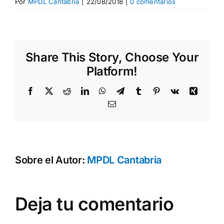
Por
MPDL Cantabria
|
22/08/2018
|
0 comentarios
Share This Story, Choose Your
Platform!
Facebook
X
Reddit
LinkedIn
WhatsApp
Telegram
Tumblr
Pinterest
Vk
Xing
Correo
electrónico
Sobre el Autor:
MPDL Cantabria
Deja tu comentario