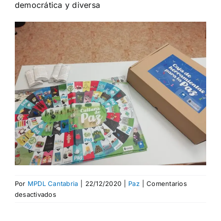
democrática y diversa
Por
MPDL Cantabria
|
22/12/2020
|
Paz
|
Comentarios
en
desactivados
Jugando
por