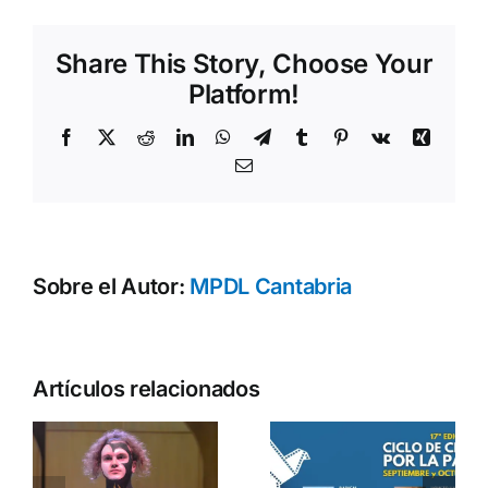
la
paz
Share This Story, Choose Your
Platform!
Facebook
X
Reddit
LinkedIn
WhatsApp
Telegram
Tumblr
Pinterest
Vk
Xing
Correo
electrónico
Sobre el Autor:
MPDL Cantabria
Cine por la
Artículos relacionados
Paz
o
¡Apúntate a
abordará
n
la edición
las
a
2024 del