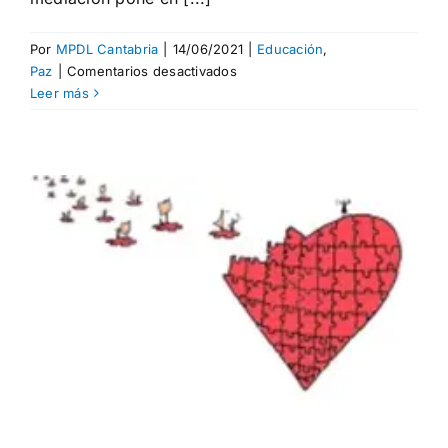
Por
MPDL Cantabria
|
14/06/2021
|
Educación
,
en
Paz
|
Comentarios desactivados
Reflexionando
Leer más
sobre
la
mediación
intercultural:
el
conflicto