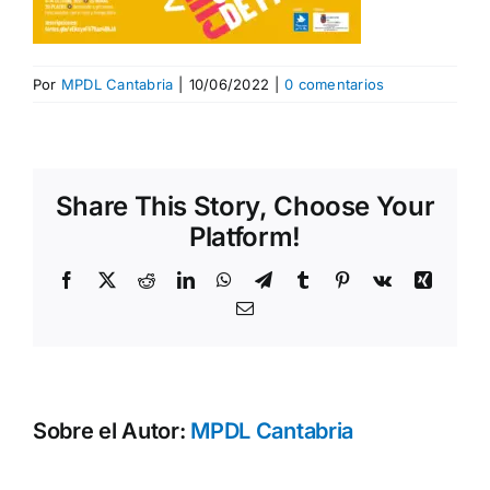
Por
MPDL Cantabria
|
10/06/2022
|
0 comentarios
Share This Story, Choose Your
Platform!
Facebook
X
Reddit
LinkedIn
WhatsApp
Telegram
Tumblr
Pinterest
Vk
Xing
Correo
electrónico
Sobre el Autor:
MPDL Cantabria