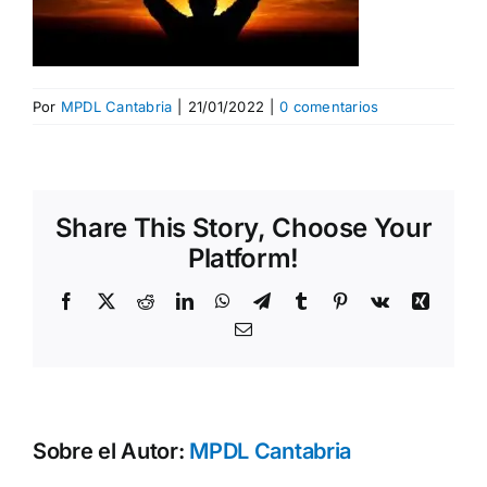
Por
MPDL Cantabria
|
21/01/2022
|
0 comentarios
Share This Story, Choose Your
Platform!
Facebook
X
Reddit
LinkedIn
WhatsApp
Telegram
Tumblr
Pinterest
Vk
Xing
Correo
electrónico
Sobre el Autor:
MPDL Cantabria