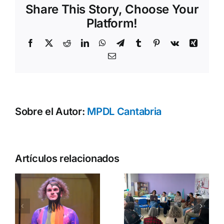
Share This Story, Choose Your
‘Agentes
de
Platform!
Mediaci
Intercultu
Facebook
X
Reddit
LinkedIn
WhatsApp
Telegram
Tumblr
Pinterest
Vk
Xing
Correo
electrónico
Sobre el Autor:
MPDL Cantabria
Artículos relacionados
Nuevos
o
manuales
n
Encuentro
educativos
a
intercultural:
para
migración,
impulsar la