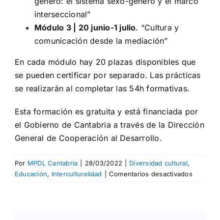
género: el sistema sexo-género y el marco
interseccional”
Módulo 3 | 20 junio-1 julio
. “Cultura y
comunicación desde la mediación”
En cada módulo hay 20 plazas disponibles que
se pueden certificar por separado. Las prácticas
se realizarán al completar las 54h formativas.
Esta formación es gratuita y está financiada por
el Gobierno de Cantabria a través de la Dirección
General de Cooperación al Desarrollo.
Por
MPDL Cantabria
|
28/03/2022
|
Diversidad cultural
,
en
Educación
,
Interculturalidad
|
Comentarios desactivados
Nueva
edición
del
curso