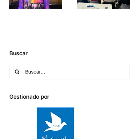
acogida y
participaci
s
convivencia
juvenil en la
construcci
de Paz
Buscar
Buscar:
Gestionado por