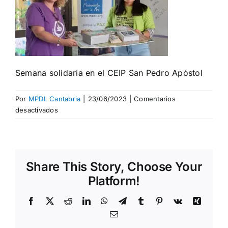
Semana solidaria en el CEIP San Pedro Apóstol
Por
MPDL Cantabria
|
23/06/2023
|
Comentarios
en
desactivados
Semana
solidaria
en
el
Share This Story, Choose Your
CEIP
San
Platform!
Pedro
Apóstol
Facebook
X
Reddit
LinkedIn
WhatsApp
Telegram
Tumblr
Pinterest
Vk
Xing
Correo
electrónico