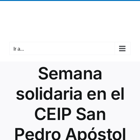
Saltar
¡Llámanos! +34 942 37 63 05
|
cantabria@mpdl.org
al
Facebook
X
Instagram
contenido
Ir a...
Semana
solidaria en el
CEIP San
Pedro Apóstol