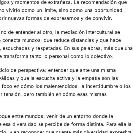
digos y momentos de extrañeza. La recomendación que
 no vivirlo como un límite, sino como una oportunidad
brir nuevas formas de expresarnos y de convivir.
no de entender al otro, la mediación intercultural se
ue conecta mundos, que reduce distancias y que hace
s, escuchadas y respetadas. En sus palabras, más que una
 transforma tanto lo personal como lo colectivo.
rcicio de perspectiva: entender que ante una misma
válidas y que la escucha activa y la empatía son las
l foco en cómo los malentendidos, la incertidumbre o los
r tensión, pero también en cómo esas mismas
hoque entre mundos: venir de un entorno donde la
 esa diversidad se percibe de forma distinta. Para ella la
icio, y en reconocer que cuanta más diversidad expresiva