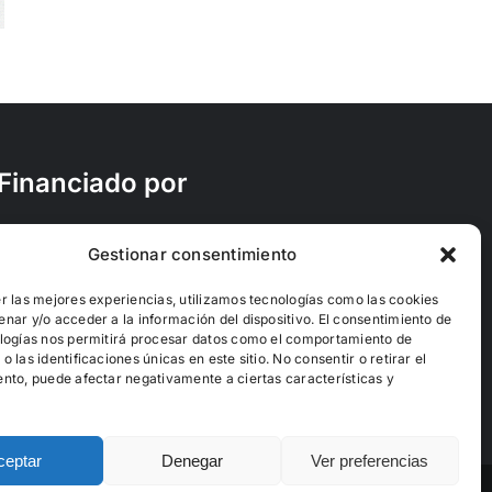
yen
personas
conviven
dad
refugiadas
más just
LGTBIQ+
humana 
ia
pacífic
Financiado por
Gestionar consentimiento
r las mejores experiencias, utilizamos tecnologías como las cookies
nar y/o acceder a la información del dispositivo. El consentimiento de
logías nos permitirá procesar datos como el comportamiento de
 las identificaciones únicas en este sitio. No consentir o retirar el
nto, puede afectar negativamente a ciertas características y
ceptar
Denegar
Ver preferencias