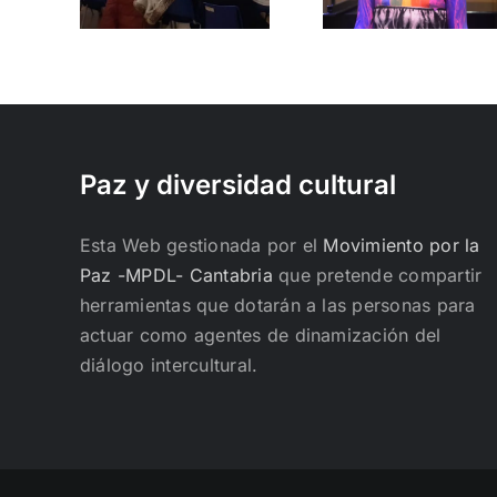
uyen
personas
convive
idad
refugiadas
más jus
n
LGTBIQ+
human
bria
pacífi
Paz y diversidad cultural
Esta Web gestionada por el
Movimiento por la
Paz -MPDL- Cantabria
que pretende compartir
herramientas que dotarán a las personas para
actuar como agentes de dinamización del
diálogo intercultural.