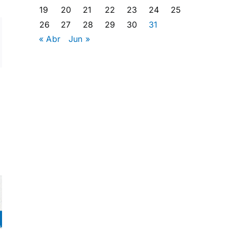
19
20
21
22
23
24
25
26
27
28
29
30
31
ng
« Abr
Jun »
rreo
ectrónico
Formacio
adas,
en
Concierto
intercultu
ural
solidario en
para
res
Cantabria
avanza
por las
hacia un