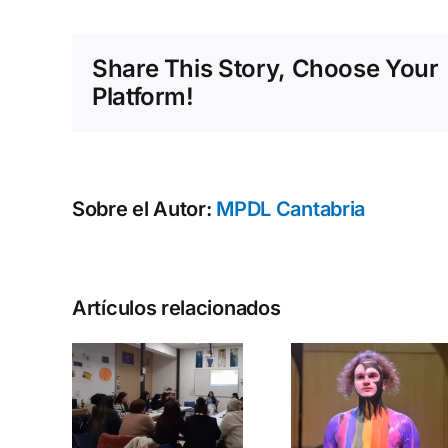
Share This Story, Choose Your
Platform!
Sobre el Autor:
MPDL Cantabria
Formac
Artículos relacionados
eradas,
en
ed
Concierto
intercul
ltural
solidario en
par
eres
Cantabria
avanz
e
por las
hacia 