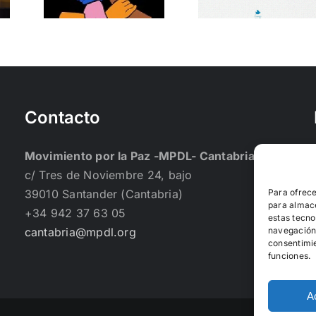
participación
constru
ncia
juvenil en la
comuni
ta,
construcción
en
a y
de Paz
Cantabr
ca
Contacto
Movimiento por la Paz -MPDL- Cantabria
c/ Tres de Noviembre 24, bajo
Para ofrece
39010 Santander (Cantabria)
para almace
+34 942 37 63 05
estas tecno
navegación o
cantabria@mpdl.org
consentimie
funciones.
A