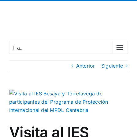
Saltar
¡Llámanos! +34 942 37 63 05
|
cantabria@mpdl.org
al
Facebook
X
Instagram
contenido
Ir a...
Anterior
Siguiente
Ver
imagen
más
grande
Visita al IES