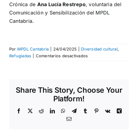
Crónica de
Ana Lucía Restrepo
, voluntaria del
Comunicación y Sensibilización del MPDL
Cantabria.
Por
MPDL Cantabria
|
24/04/2025
|
Diversidad cultural
,
en
Refugiadas
|
Comentarios desactivados
Visita
al
IES
Besaya
Share This Story, Choose Your
de
Torrelavega
Platform!
con
nuestro
Facebook
X
Reddit
LinkedIn
WhatsApp
Telegram
Tumblr
Pinterest
Vk
Xing
programa
Correo
de
electrónico
Protección
Internacional