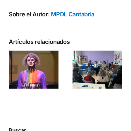
Sobre el Autor:
MPDL Cantabria
Artículos relacionados
o
n
Encuentro
a
intercultural:
Empatía
migración,
entre
acogida y
vecinas
s
convivencia
Buscar