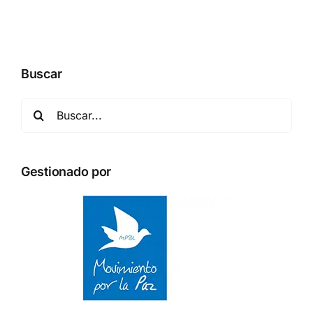
la
exclusividad
Buscar
Buscar:
Gestionado por