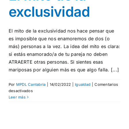
exclusividad
El mito de la exclusividad nos hace pensar que
es imposible que nos enamoremos de dos (o
más) personas a la vez. La idea del mito es clara:
si estás enamorado/a de tu pareja no deben
ATRAERTE otras personas. Si sientes esas
mariposas por alguien más es que algo falla. [...]
Por
MPDL Cantabria
|
14/02/2022
|
Igualdad
|
Comentarios
en
desactivados
¡Rompe
Leer más
el
mito!:
El
mito
de