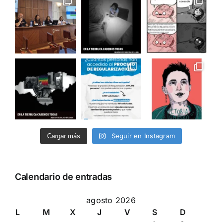
Seguir en Instagram
Cargar más
Calendario de entradas
agosto 2026
L
M
X
J
V
S
D