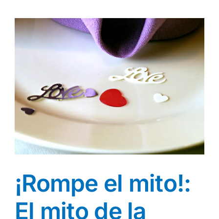
tenemos
un
curso
para
ti!
¡Rompe el mito!:
El mito de la