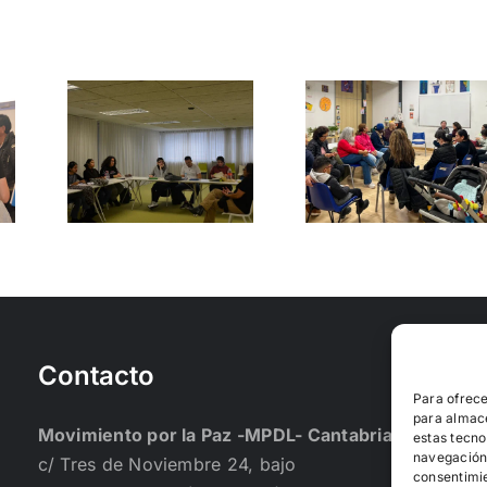
Cuentos
Taller 
 de
para una
regulari
cismo
convivencia
para l
a
intercultural
comuni
es
y diversa
senegal
Contacto
Para ofrece
para almace
Movimiento por la Paz -MPDL- Cantabria
estas tecno
navegación o
c/ Tres de Noviembre 24, bajo
consentimie