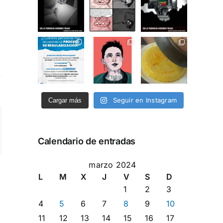
Seguir en Instagram
Cargar más
ng
rreo
Calendario de entradas
ectrónico
marzo 2024
L
M
X
J
V
S
D
1
2
3
4
5
6
7
8
9
10
11
12
13
14
15
16
17