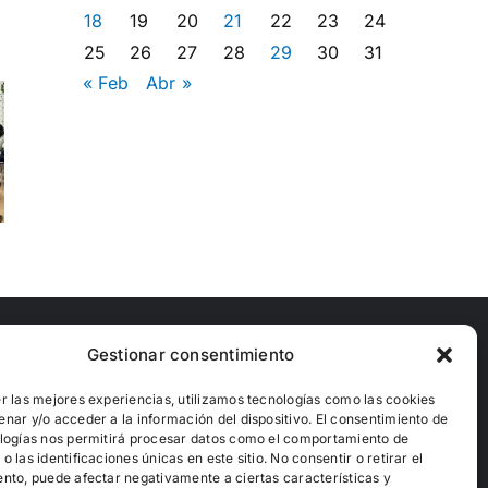
18
19
20
21
22
23
24
25
26
27
28
29
30
31
Regulariza
« Feb
Abr »
tu
de
situación:
Taller d
zación
Taller para
antirraci
a
la
para
dad
regularización
jóvene
esa
en
Santander
Gestionar consentimiento
Financiado por
r las mejores experiencias, utilizamos tecnologías como las cookies
nar y/o acceder a la información del dispositivo. El consentimiento de
logías nos permitirá procesar datos como el comportamiento de
 las identificaciones únicas en este sitio. No consentir o retirar el
nto, puede afectar negativamente a ciertas características y