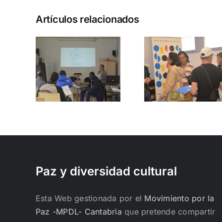
Artículos relacionados
Regulariza
tu
r de
situación:
Taller
rización
Taller para
antirra
 la
la
par
idad
regularización
jóven
lesa
en
Santander
Paz y diversidad cultural
Esta Web gestionada por el
Movimiento por la
Paz -MPDL- Cantabria
que pretende compartir