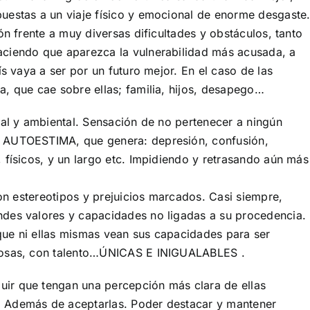
uestas a un viaje físico y emocional de enorme desgaste
ón frente a muy diversas dificultades y obstáculos, tanto
aciendo que aparezca la vulnerabilidad más acusada, a
ís vaya a ser por un futuro mejor. En el caso de las
, que cae sobre ellas; familia, hijos, desapego…
ial y ambiental. Sensación de no
pertenecer a ningún
ja AUTOESTIMA, que
genera: depresión, confusión,
 físicos, y un
largo etc. Impidiendo y retrasando aún más
con estereotipos y prejuicios marcados.
Casi siempre,
ndes valores y capacidades no ligadas a su procedencia.
ue ni ellas mismas vean sus capacidades para ser
liosas, con talento…ÚNICAS E INIGUALABLES .
uir que tengan una percepción más clara
de ellas
 Además de aceptarlas. Poder destacar y mantener