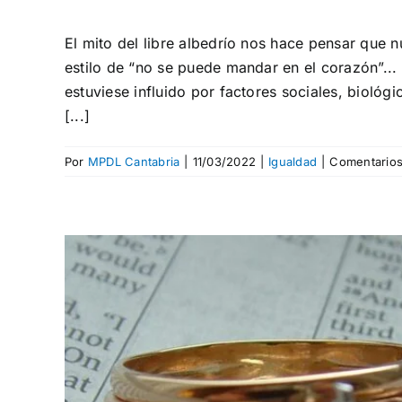
El mito del libre albedrío nos hace pensar que 
estilo de “no se puede mandar en el corazón”...
estuviese influido por factores sociales, biológi
[...]
Por
MPDL Cantabria
|
11/03/2022
|
Igualdad
|
Comentarios