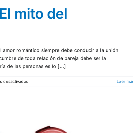
El mito del
el amor romántico siempre debe conducir a la unión
 cumbre de toda relación de pareja debe ser la
a de las personas es lo [...]
en
s desactivados
Leer má
¡Rompe
el
mito!:
El
mito
del
matrimonio