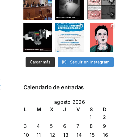
Seguir en Instagram
Cargar más
s
Calendario de entradas
agosto 2026
L
M
X
J
V
S
D
1
2
3
4
5
6
7
8
9
10
11
12
13
14
15
16