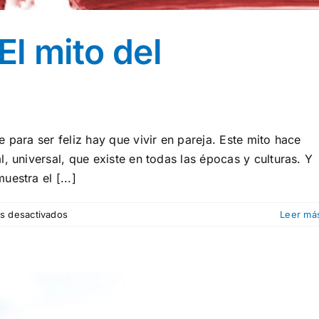
El mito del
 para ser feliz hay que vivir en pareja. Este mito hace
, universal, que existe en todas las épocas y culturas. Y
estra el [...]
en
s desactivados
Leer má
¡Rompe
el
mito!:
El
mito
del