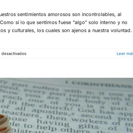
nuestros sentimientos amorosos son incontrolables, al
 Como si lo que sentimos fuese “algo” solo interno y no
cos y culturales, los cuales son ajenos a nuestra voluntad.
en
 desactivados
Leer má
¡Rompe
el
mito!:
El
mito
del
libre
albedrío