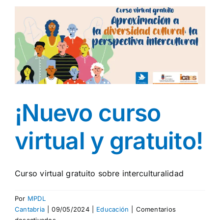
un
curso
para
ti!
¡Nuevo curso
virtual y gratuito!
Curso virtual gratuito sobre interculturalidad
Por
MPDL
Cantabria
|
09/05/2024
|
Educación
|
Comentarios
en
desactivados