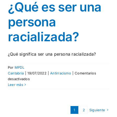
¿Qué es ser una
persona
racializada?
¿Qué significa ser una persona racializada?
Por
MPDL
Cantabria
|
19/07/2022
|
Antirracismo
|
Comentarios
en
desactivados
¿Qué
Leer más
es
ser
una
persona
1
2
Siguiente
racializada?