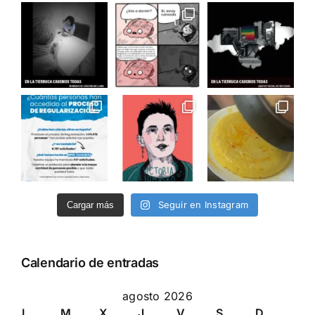
Seguir en Instagram
Cargar más
Calendario de entradas
agosto 2026
L
M
X
J
V
S
D