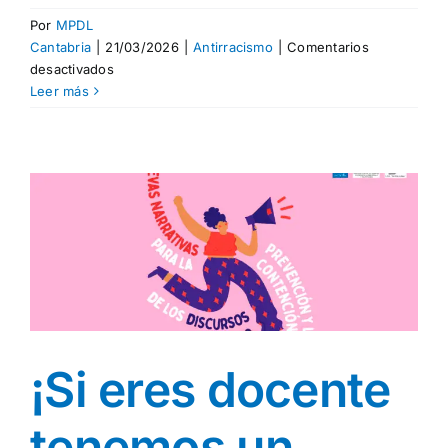
Por
MPDL
Cantabria
|
21/03/2026
|
Antirracismo
|
Comentarios
en
desactivados
¿Te
Leer más
has
preguntado
alguna
vez
cómo
funciona
el
racismo?
¡Si eres docente
tenemos un